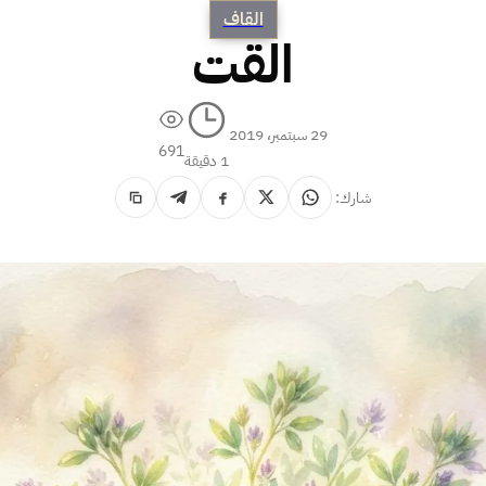
القاف
القت
29 سبتمبر، 2019
691
1 دقيقة
شارك: