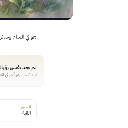
هو في المنام وسائر م
لم تجد تفسير رؤيا
ابحث عن رمز آخر في ال
السابق
القبة