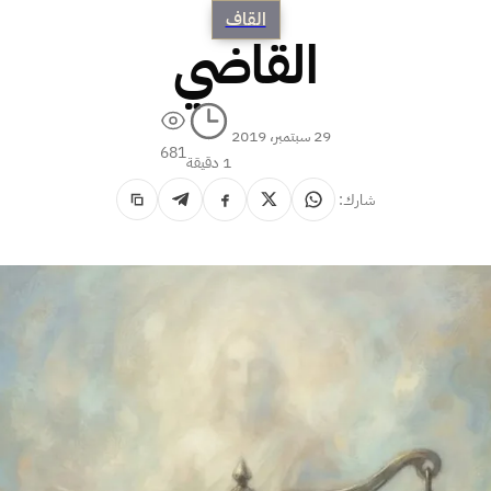
القاف
القاضي
29 سبتمبر، 2019
681
1 دقيقة
شارك: