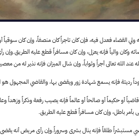
 ولي القضاء فعدل فيه، فإن كان تاجراً كان منصفاً، وإن كان سوقياً أو
ئه وكان والياً فإنه يعزل، وإن كان مسافراً قطع عليه الطريق.وإن ر
 عند الله تعالى أجراً وثواباً، وإن شال الميزان فإنه نذير له من معصي
وداً رديئة فإنه يسمع شهادة زور ويقضى بها، والقاضي المجهول هو ال
ضياً أو حكيماً أو صالحاً أو عالماً فإنه يصيب رفعة وذكراً وزهداً وعل
لى بأمر باطل، وإن كان مسافراً قطع عليه الطريق.
 مستبشراً طلقاً فإنه ينال بشرى وسروراً.وإن رأى مريض أنه يقضى ل