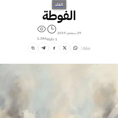
الفاء
الفوطة
29 سبتمبر، 2019
1٬284
1 دقيقة
شارك: