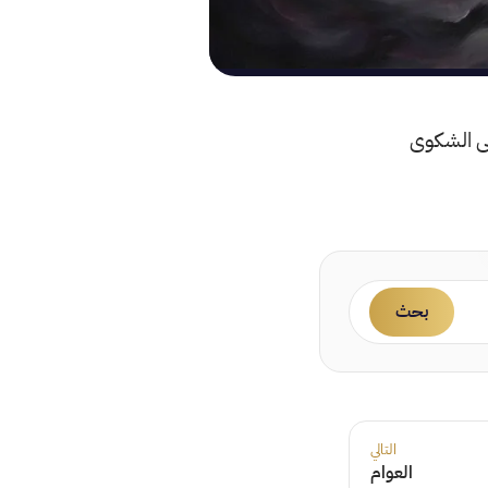
على الشكوى
بحث
التالي
العوام