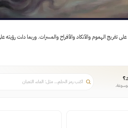
م على تفريج الهموم والأنكاد والأفراح والمسرات. وربما دلت رؤيته 
ك؟
موسوعة.