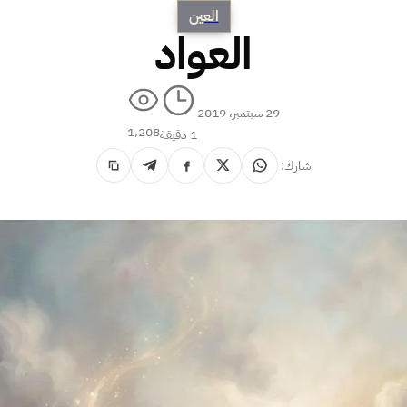
العين
العواد
29 سبتمبر، 2019
1٬208
1 دقيقة
شارك: