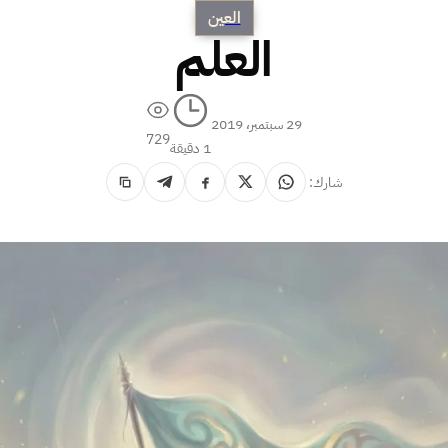
العين
العلم
29 سبتمبر، 2019
729
1 دقيقة
شارك: