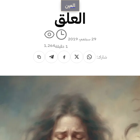
العين
العلق
29 سبتمبر، 2019
1٬264
1 دقيقة
شارك: