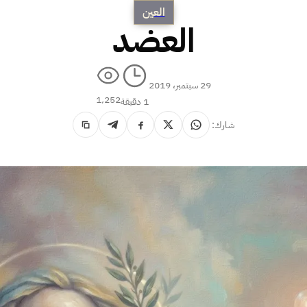
العين
العضد
29 سبتمبر، 2019
1٬252
1 دقيقة
شارك: