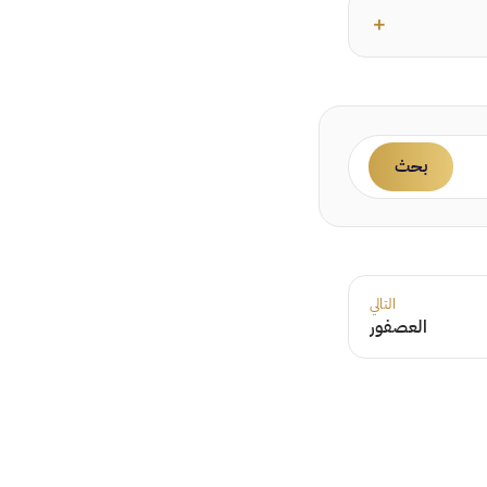
بحث
التالي
العصفور