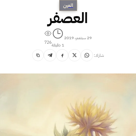
العين
العصفر
29 سبتمبر، 2019
726
1 دقيقة
شارك: