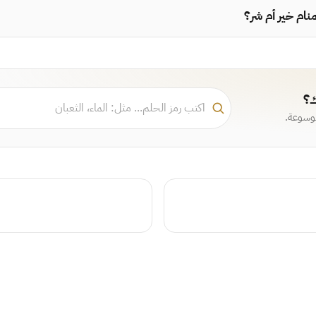
نام خير أم شر؟
ك؟
موسوعة.