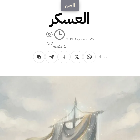
العين
العسكر
29 سبتمبر، 2019
732
1 دقيقة
شارك: