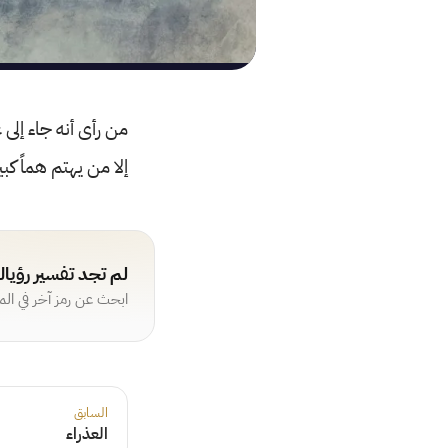
من رأى أنه جاء إلى
إلا من يهتم هماً ك
لم تجد تفسير رؤيا
ابحث عن رمز آخر في ال
السابق
العذراء