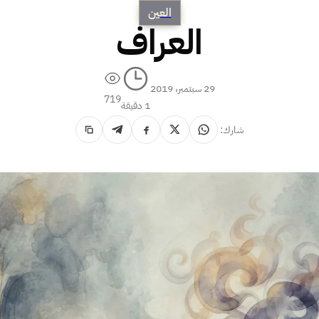
العين
العراف
29 سبتمبر، 2019
719
1 دقيقة
شارك: