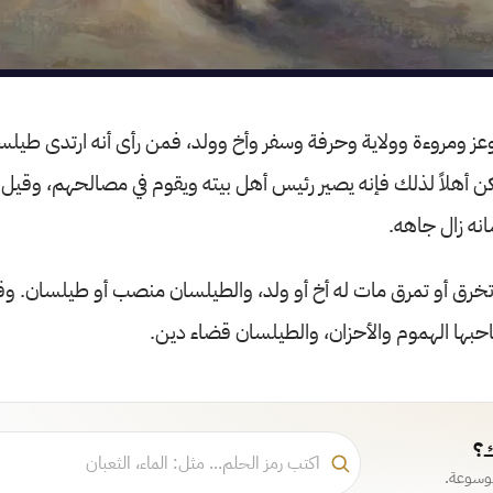
وعز ومروءة وولاية وحرفة وسفر وأخ وولد، فمن رأى أنه ارتدى طيلسان
ن أهلاً لذلك فإنه يصير رئيس أهل بيته ويقوم في مصالحهم، وقيل 
انه زال جاهه.
خرق أو تمرق مات له أخ أو ولد، والطيلسان منصب أو طيلسان. وق
بها الهموم والأحزان، والطيلسان قضاء دين.
ك؟
موسوعة.