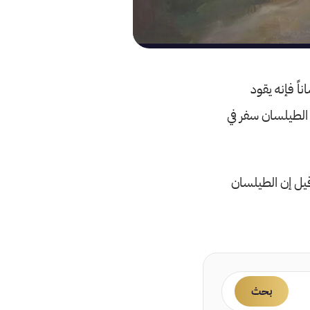
اً فإنه يقود
الطيلسان سفر في
يل إن الطيلسان
بحث