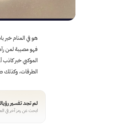
هو في المنام خبر ب
فهو مصيبة لمن رآه
الموكبي خبر كاذب أ
الطرقات، وكذلك طب
لم تجد تفسير رؤيا
ابحث عن رمز آخر في ال