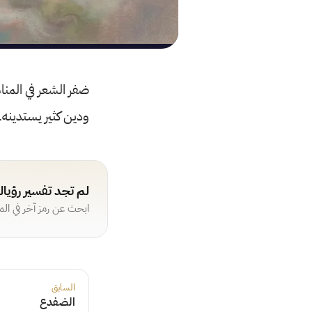
ضفر الشعر في المنام
ودين كثير يستدينه. 
لم تجد تفسير رؤيا
ابحث عن رمز آخر في ال
السابق
الضفدع