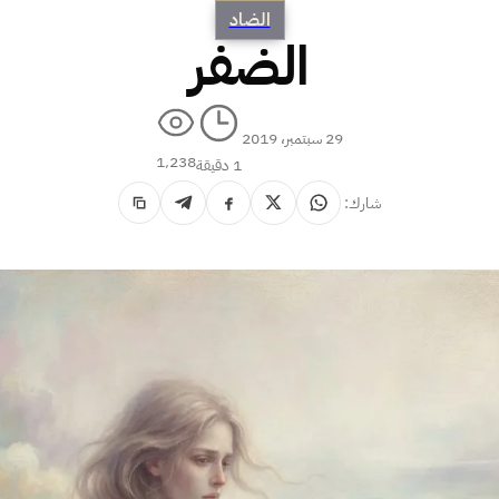
الضاد
الضفر
29 سبتمبر، 2019
1٬238
1 دقيقة
شارك: