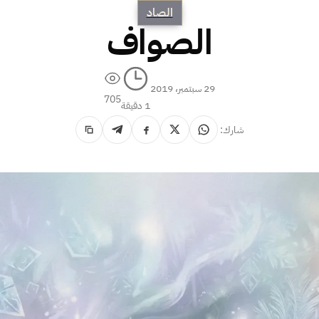
الصاد
الصواف
29 سبتمبر، 2019
705
1 دقيقة
شارك: