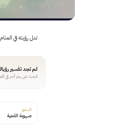
تدل رؤيته في المنام
لم تجد تفسير رؤيا
ابحث عن رمز آخر في ال
السابق
صهوبة اللحية