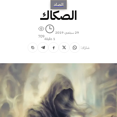
الصاد
الصكاك
29 سبتمبر، 2019
709
1 دقيقة
شارك: