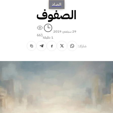
الصاد
الصفوف
29 سبتمبر، 2019
661
1 دقيقة
شارك: