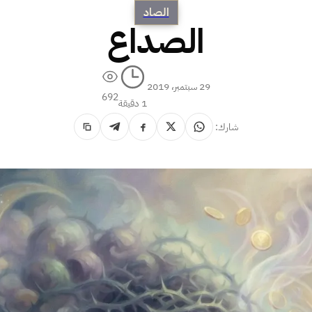
الصاد
الصداع
29 سبتمبر، 2019
692
1 دقيقة
شارك: