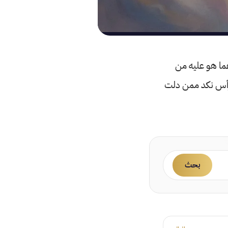
عما هو عليه من
لرأس نكد ممن دلت
بحث