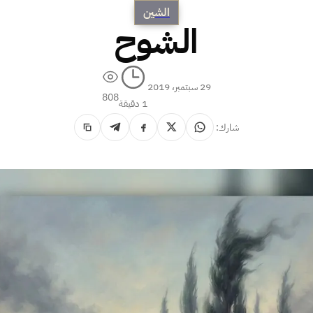
الشين
الشوح
29 سبتمبر، 2019
808
1 دقيقة
شارك: