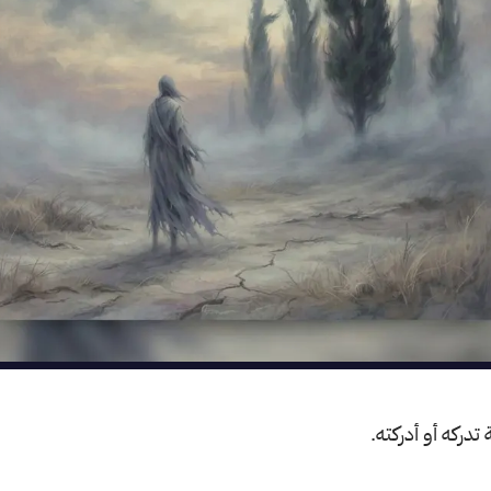
دركه أو أدركته.