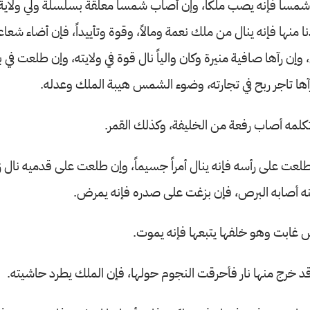
شمساً فإنه يصب ملكاً، وإن أصاب شمساً معلقة بسلسلة ولي ولاية
نها فإنه ينال من ملك نعمة ومالاً، وقوة وتأييداً، فإن أضاء شعاعها
 وإن رآها صافية منيرة وكان والياً نال قوة في ولايته، وإن طلعت في بي
آها تاجر ربح في تجارته، وضوء الشمس هيبة الملك وعدله.
مه أصاب رفعة من الخليفة، وكذلك القمر.
 على رأسه فإنه ينال أمراً جسيماً، وإن طلعت على قدميه نال زرا
ه أصابه البرص، فإن بزغت على صدره فإنه يمرض.
غابت وهو خلفها يتبعها فإنه يموت.
خرج منها نار فأحرقت النجوم حولها، فإن الملك يطرد حاشيته.