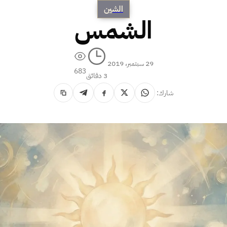
الشين
الشمس
29 سبتمبر، 2019
683
3 دقائق
شارك: