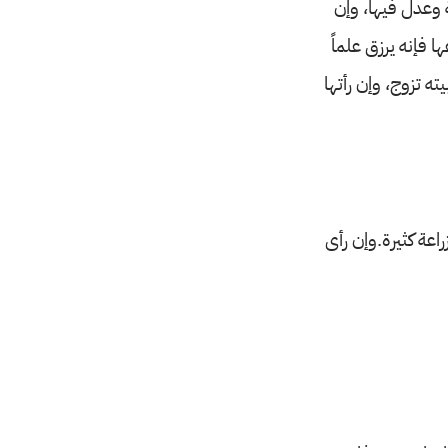
 وعدل فيها، وإن
 فإنه يرزق علماً
ته تزوج، وإن رأتها
عة كثيرة.وإن رأى