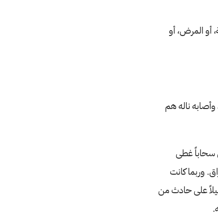
 أو المرض، أو
وأصابه ناله هم
 سحاباً غطى
. وربما كانت
ليلاً على حادث من
.