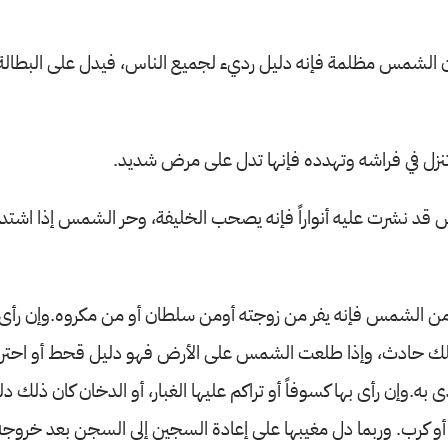
ن الشمس مظلمة فإنه دليل رديء لجميع الناس، فيدل على البطالة،
ل في فراشه وتهدده فإنها تدل على مرض شديد.
قد نشرت عليه أنواراً فإنه يصحب الخليفة، وحر الشمس إذا اشتد 
من الشمس فإنه يفر من زوجته أومن سلطان أو من مكروه.وإن رأى
حادث، وإذا طلعت الشمس على الأرض فهو دليل قحط أو احتراق
به.وإن رأى بها كسوفاً أو تراكم عليها الغبار، أو الدخان كان ذلك د
و كرب. وربما دل مغيبها على إعادة السجين إلى السجن بعد خروجه