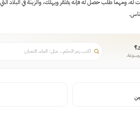
ت له، ومهما طلب حصل له فإنه يفتقر ويهلك، والزينة في البلاد التي 
لناس.
ك؟
موسوعة.
جن