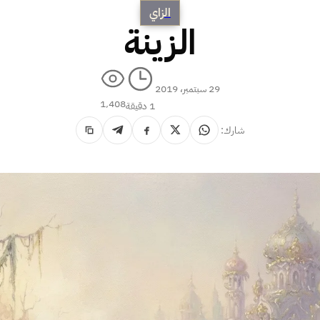
الزاي
الزينة
29 سبتمبر، 2019
1٬408
1 دقيقة
شارك: