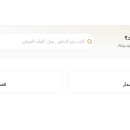
ك؟
موسوعة.
مار
فصل 