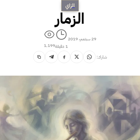
الزاي
الزمار
29 سبتمبر، 2019
1٬199
1 دقيقة
شارك: