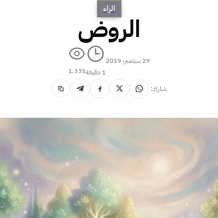
الراء
الروض
29 سبتمبر، 2019
1٬335
1 دقيقة
شارك: