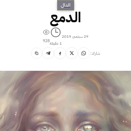
الدال
الدمع
29 سبتمبر، 2019
928
1 دقيقة
شارك: