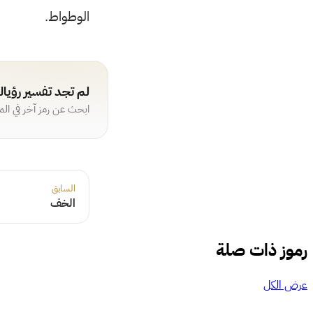
الوطواط.
لم تجد تفسير رؤيا
ابحث عن رمز آخر في ال
السابق
الخف
رموز ذات صلة
عرض الكل