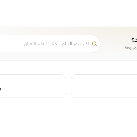
ك؟
موسوعة.
ف