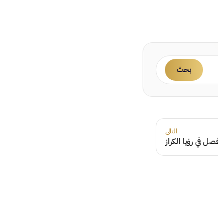
بحث
التالي
صل في رؤيا الكراز