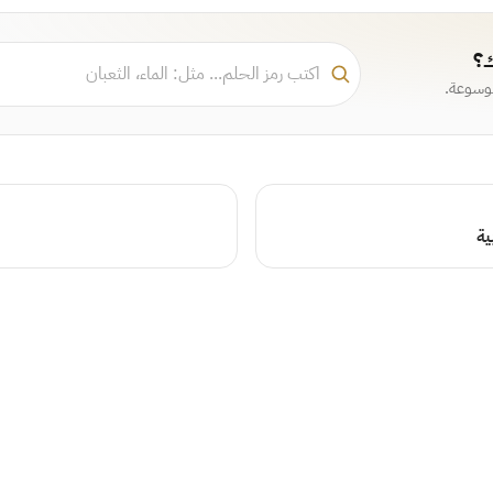
ك؟
موسوعة.
ية