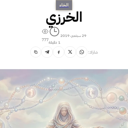
الخاء
الخرزي
29 سبتمبر، 2019
777
1 دقيقة
شارك: