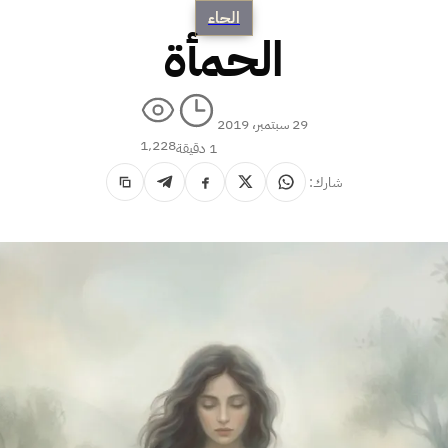
الحاء
الحمأة
29 سبتمبر، 2019
1٬228
1 دقيقة
شارك: