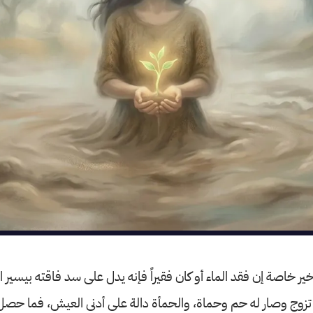
ير خاصة إن فقد الماء أو كان فقيراً فإنه يدل على سد فاقته بيسير ا
تزوج وصار له حم وحماة، والحمأة دالة على أدنى العيش، فما حصل 