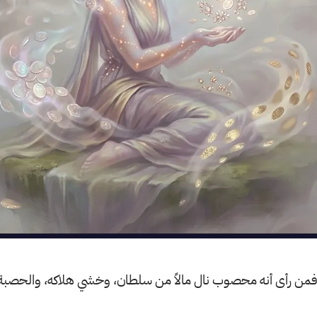
 فمن رأى أنه محصوب نال مالاً من سلطان، وخشي هلاكه، والحصبة ج