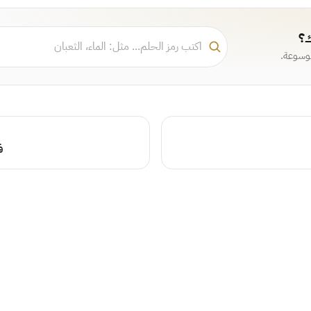
ك؟
موسوعة.
ف