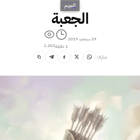
الجيم
الجعبة
29 سبتمبر، 2019
1٬262
1 دقيقة
شارك: