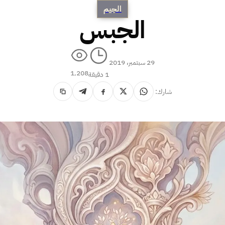
الجيم
الجبس
29 سبتمبر، 2019
1٬208
1 دقيقة
شارك: