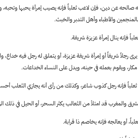
صالحه عن دين، فإن لاعب ثعلباً فإنه يصيب إمرأة يحبها وتحبه، ويقر
بالمنجمين والأطباء وأهل التدبر والخبث.
باً فإنه ينال إمرأة عزيزة شريفة.
 يرى رجلاً شريفاً أو إمرأة شريفة عزيزة، أو يتملق له رجل فيه خداع، 
ار، ويقوم بعمله في حينه، ويدل على النساء الخداعات.
 ثعلباً فإنه رجل كذوب شاعر، وكذلك من رأى أنه يجازي الثعلب أحسن
شرق والمغرب قد امتلأ من الثعالب يكثر السحر، أو الحيل في ذلك الز
لباً، أو يعالجه فإنه يخاصم ذا قرابة.