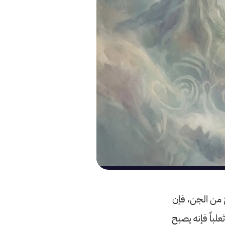
ع من الجن، فإن
علباً فإنه يصبح