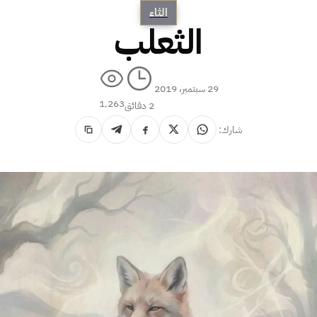
الثاء
الثعلب
29 سبتمبر، 2019
1٬263
2 دقائق
شارك: