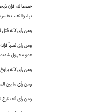
خصما له، فإن ذبحه 
بها، والثعلب يفسر 
ومن رأى كأنه قتل ثعل
ومن رأى ثعلباً فإنه
عدو مجهول شديد مك
ومن رأى كأنه يراوغ
ومن رأى ما بين الم
ومن رأى أنه ينازع ثع