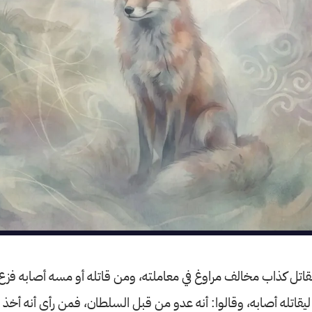
قاتل كذاب مخالف مراوغ في معاملته، ومن قاتله أو مسه أصابه فز
يقاتله أصابه، وقالوا: أنه عدو من قبل السلطان، فمن رأى أنه أخذ ث