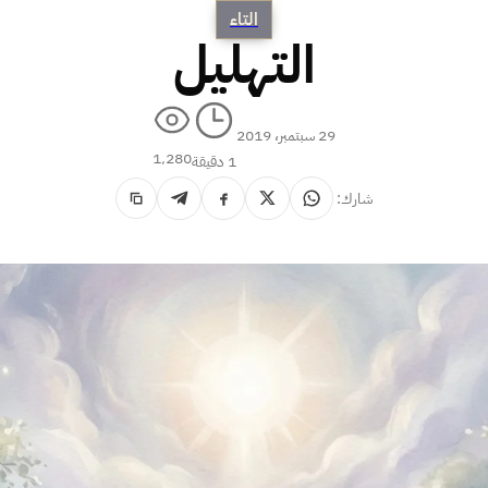
التاء
التهليل
29 سبتمبر، 2019
1٬280
1 دقيقة
شارك: