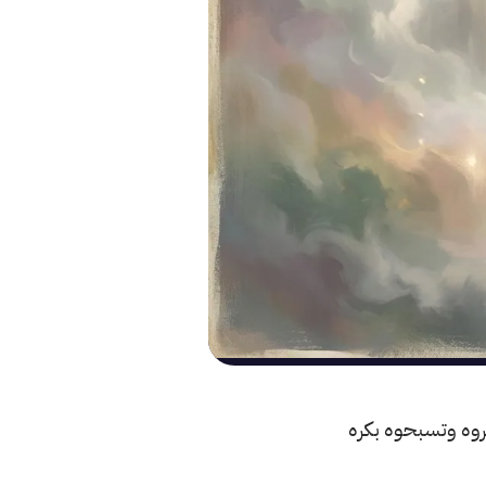
وقروه وتسبحوه بكره