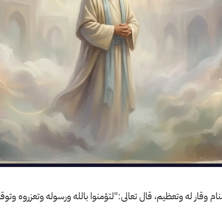
منام وقار له وتعظيم، قال تعالى:"لتؤمنوا بالله ورسوله وتعزروه وت