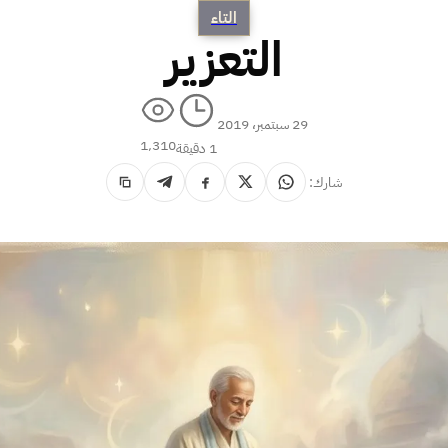
التاء
التعزير
29 سبتمبر، 2019
1٬310
1 دقيقة
شارك: