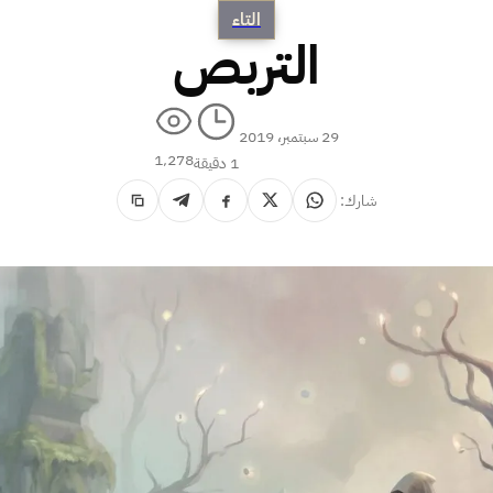
التاء
التربص
29 سبتمبر، 2019
1٬278
1 دقيقة
شارك: