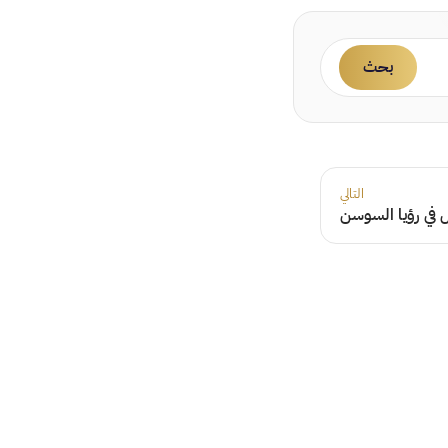
بحث
التالي
في رؤيا السوسن