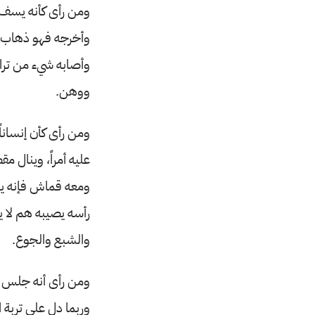
ومن رأى كأنه يسف ا
وأخرجه فهو ذهاب ما
وأصابه شيء من تراب
ووهن.
ومن رأى كأن إنسانا
عليه أمراً، وينال م
ومعه قماش فإنه يتح
رأسه يصيبه هم لا ير
والشبع والجوع.
ومن رأى أنه جلس ع
وربما دل على تربة ا