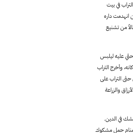
لتراب في بيت
ن انهدمت داره
لاً من تشنيع
محثي عليه ليلبس
انه، وأخرج التراب
 حثى التراب على
رزاق والزراعة
شك في الدين.
ي المنام حمل مشكوك