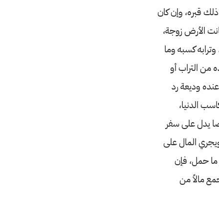
ذلك قبره، وإن كان
كانت الأرض زوجة،
وترابه كسبه وما
ه من التراب أو
عنده وديعة رد
سب الدنيا،
صا يدل على سفر
ويجري المال على
 ما حمل، فإن
مع مالاً من