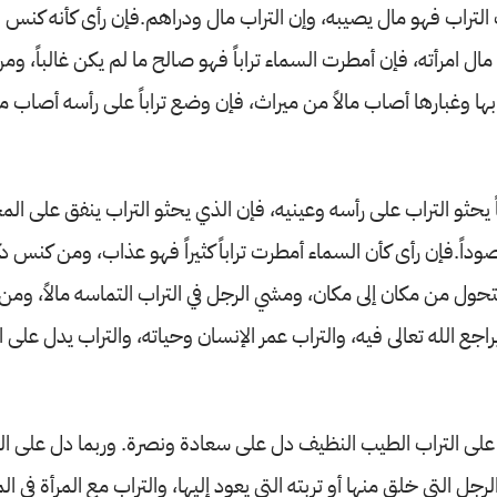
لتراب فهو مال يصيبه، وإن التراب مال ودراهم.فإن رأى كأنه كنس ا
ل امرأته، فإن أمطرت السماء تراباً فهو صالح ما لم يكن غالباً، وم
ها وغبارها أصاب مالاً من ميراث، فإن وضع تراباً على رأسه أصاب ما
ً يحثو التراب على رأسه وعينيه، فإن الذي يحثو التراب ينفق على ال
قصوداً.فإن رأى كأن السماء أمطرت تراباً كثيراً فهو عذاب، ومن كنس دك
ول من مكان إلى مكان، ومشي الرجل في التراب التماسه مالاً، ومن
اجع الله تعالى فيه، والتراب عمر الإنسان وحياته، والتراب يدل على الأ
لى التراب الطيب النظيف دل على سعادة ونصرة. وربما دل على ال
لرجل التي خلق منها أو تربته التي يعود إليها، والتراب مع المرأة ف