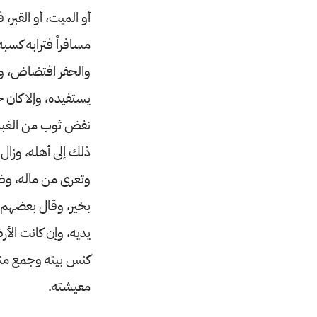
أو الميت، أو القبر،
مسافراً فترابه كسبه
والحفر افتضاض، وال
يستفيده، وإلا كان 
نفض ثوب من الغبار،
ذلك إلى أهله، وزال
وتعرى من ماله، وضر
بخير، وقال بعضهم: 
يديه، وإن كانت الأ
كنس بيته وجمع منه ت
معيشته.