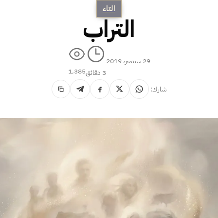
التاء
التراب
29 سبتمبر، 2019
1٬385
3 دقائق
شارك: