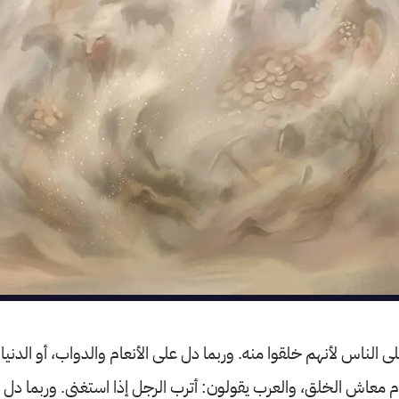
ى الناس لأنهم خلقوا منه. وربما دل على الأنعام والدواب، أو الدنيا 
 معاش الخلق، والعرب يقولون: أترب الرجل إذا استغنى. وربما دل ال