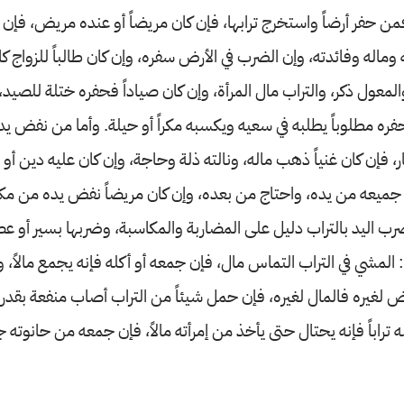
 فمن حفر أرضاً واستخرج ترابها، فإن كان مريضاً أو عنده مريض، فإن 
 وماله وفائدته، وإن الضرب في الأرض سفره، وإن كان طالباً للزواج 
معول ذكر، والتراب مال المرأة، وإن كان صياداً فحفره ختلة للصيد، 
حفره مطلوباً يطلبه في سعيه ويكسبه مكراً أو حيلة. وأما من نفض يد
 فإن كان غنياً ذهب ماله، ونالته ذلة وحاجة، وإن كان عليه دين أو 
 جميعه من يده، واحتاج من بعده، وإن كان مريضاً نفض يده من مكا
ب اليد بالتراب دليل على المضاربة والمكاسبة، وضربها بسير أو ع
المشي في التراب التماس مال، فإن جمعه أو أكله فإنه يجمع مالاً، 
رض لغيره فالمال لغيره، فإن حمل شيئاً من التراب أصاب منفعة بقدر
راباً فإنه يحتال حتى يأخذ من إمرأته مالاً، فإن جمعه من حانوته ج