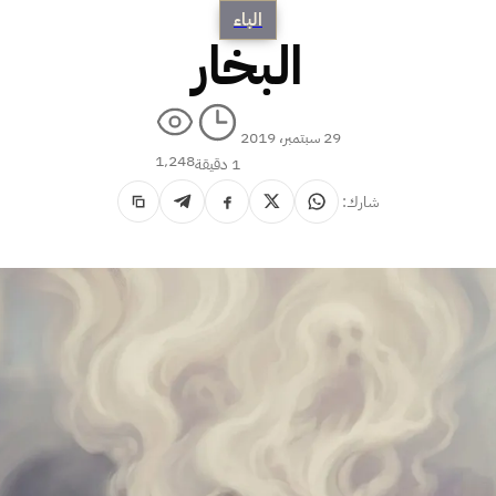
الباء
البخار
29 سبتمبر، 2019
1٬248
1 دقيقة
شارك: