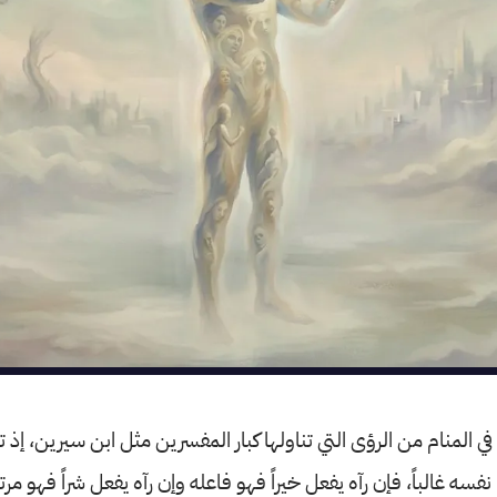
في المنام من الرؤى التي تناولها كبار المفسرين مثل ابن سيرين، إذ ت
سه غالباً، فإن رآه يفعل خيراً فهو فاعله وإن رآه يفعل شراً فهو مرت