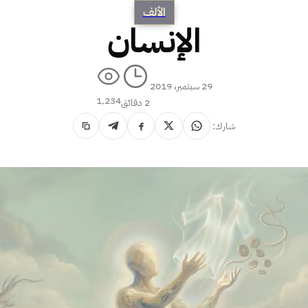
الألف
الإنسان
29 سبتمبر، 2019
1٬234
2 دقائق
شارك: