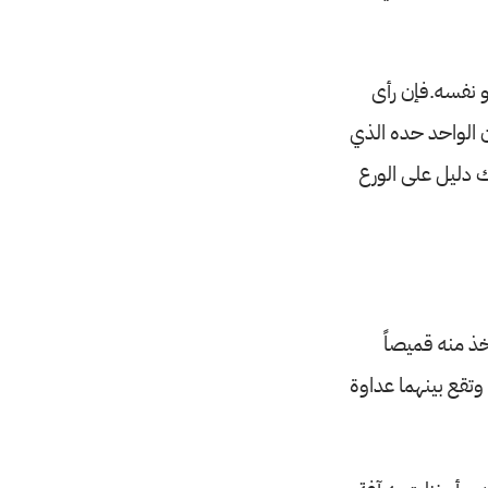
و نفسه.فإن رأى
ن الواحد حده الذي
لك دليل على الورع
خذ منه قميصاً
 وتقع بينهما عداوة