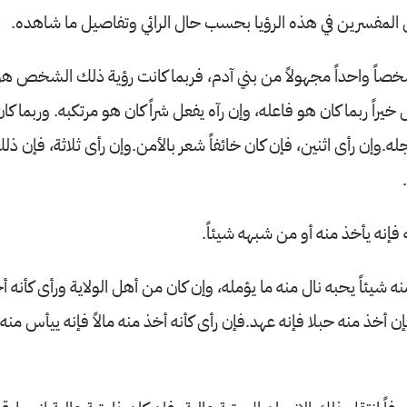
 المفسرين في هذه الرؤيا بحسب حال الرائي وتفاصيل ما شاهده.
خصاً واحداً مجهولاً من بني آدم، فربما كانت رؤية ذلك الشخص ه
اً ربما كان هو فاعله، وإن رآه يفعل شراً كان هو مرتكبه. وربما كا
أجله.وإن رأى اثنين، فإن كان خائفاً شعر بالأمن.وإن رأى ثلاثة، فإن ذ
 فإنه يأخذ منه أو من شبهه شيئاً.
ه شيئاً يحبه نال منه ما يؤمله، وإن كان من أهل الولاية ورأى كأنه أ
فإن أخذ منه حبلا فإنه عهد.فإن رأى كأنه أخذ منه مالاً فإنه ييأس منه