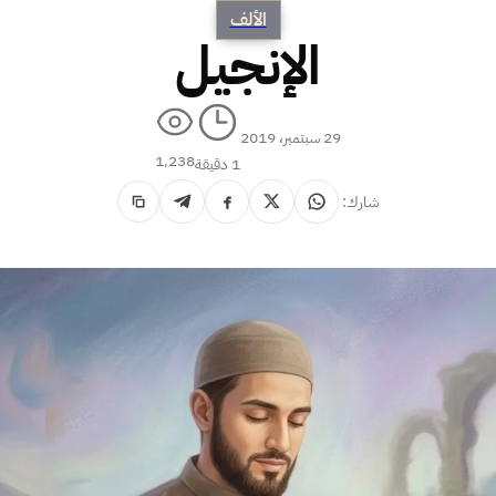
الألف
الإنجيل
29 سبتمبر، 2019
1٬238
1 دقيقة
شارك: