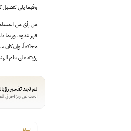
وفيما يلي تفصيل ك
من رأى من المسلمين 
قهر عدوه. وربما د
محاكماً، وإن كان شا
رؤيته على علم الهند
لم تجد تفسير رؤيا
ابحث عن رمز آخر في ال
السابق