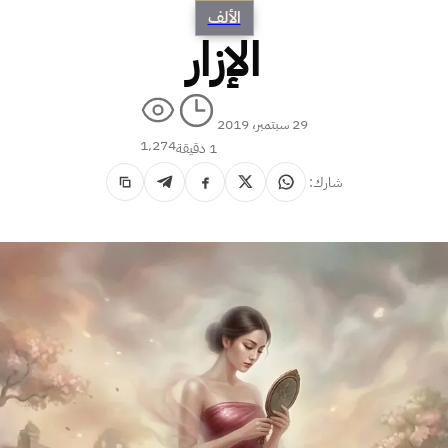
الألف
الإزار
29 سبتمبر، 2019
1٬274
1 دقيقة
شارك: