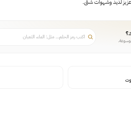
زيز لذيذ وشهوات شتى.
ك؟
موسوعة.
وت