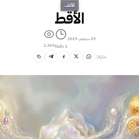
الألف
الأقط
29 سبتمبر، 2019
1٬269
1 دقيقة
شارك: