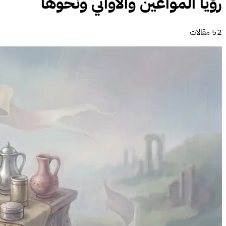
رؤيا المواعين والأواني ونحوها
52 مقالات