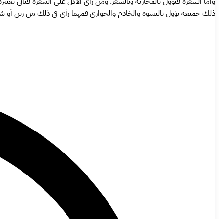
وأما السفرة فتؤول بالمحاربة وبالسفر. ومن رأى الأكل على السفرة فيأتي تعب
ذلك جميعه يؤول بالنسوة والخادم والجواري فمهما رأى في ذلك من زين أو ش