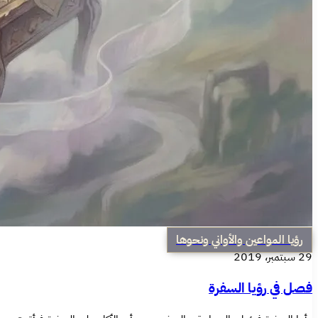
رؤيا المواعين والأواني ونحوها
29 سبتمبر، 2019
فصل في رؤيا السفرة