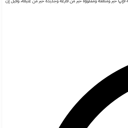
عة فإنها خير ومنفعة ومملوؤه خير من فارغه وجديده خير من عتيقه، وقيل إن