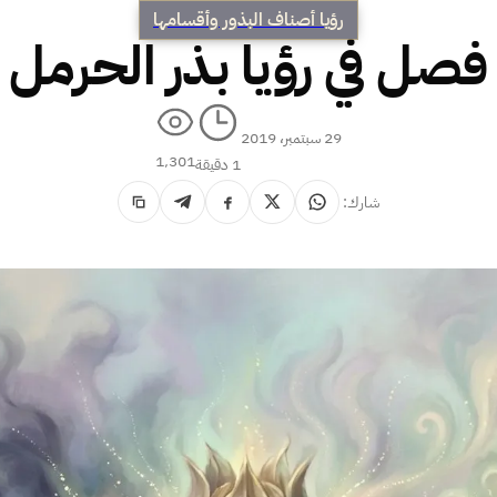
رؤيا أصناف البذور وأقسامها
فصل في رؤيا بذر الحرمل
29 سبتمبر، 2019
1٬301
1 دقيقة
شارك: