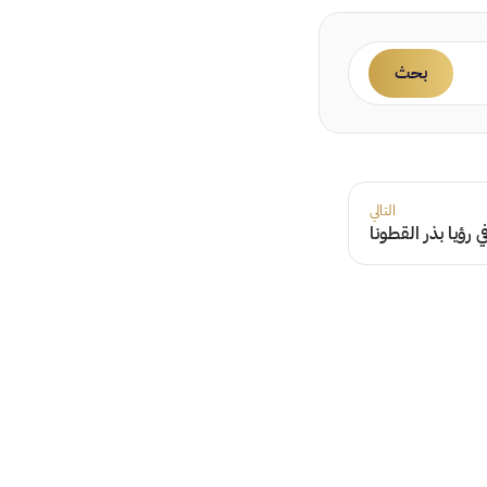
بحث
التالي
رؤيا بذر القطونا