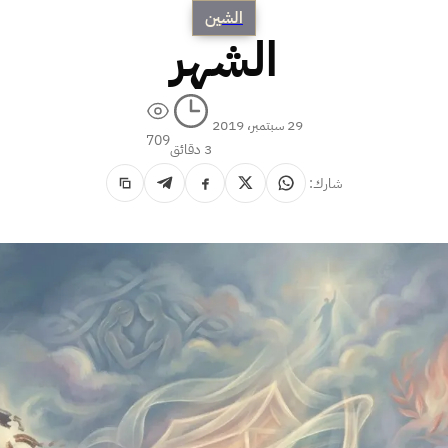
الشين
الشهر
29 سبتمبر، 2019
709
3 دقائق
شارك: