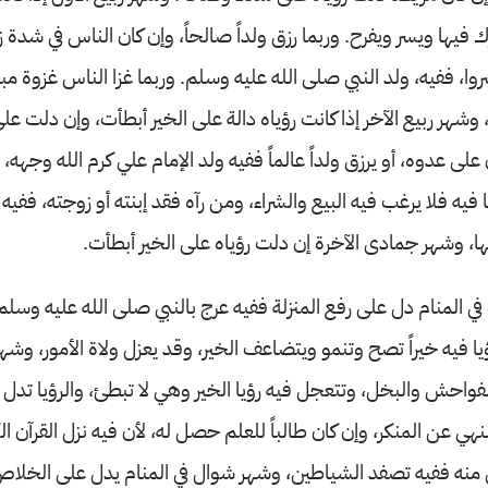
رك فيها ويسر ويفرح. وربما رزق ولداً صالحاً، وإن كان الناس في شدة 
وا، ففيه، ولد النبي صلى الله عليه وسلم. وربما غزا الناس غزوة مبا
وشهر ربيع الآخر إذا كانت رؤياه دالة على الخير أبطأت، وإن دلت ع
على عدوه، أو يرزق ولداً عالماً ففيه ولد الإمام علي كرم الله وجه
ؤيا فيه فلا يرغب فيه البيع والشراء، ومن رآه فقد إبنته أو زوجته، فف
نها، وشهر جمادى الآخرة إن دلت رؤياه على الخير أبطأت.
 المنام دل على رفع المنزلة ففيه عرج بالنبي صلى الله عليه وسلم
ؤيا فيه خيراً تصح وتنمو ويتضاعف الخير، وقد يعزل ولاة الأمور، وش
لفواحش والبخل، وتتعجل فيه رؤيا الخير وهي لا تبطئ، والرؤيا تدل ع
نهي عن المنكر، وإن كان طالباً للعلم حصل له، لأن فيه نزل القرآن ال
ق منه ففيه تصفد الشياطين، وشهر شوال في المنام يدل على الخلا