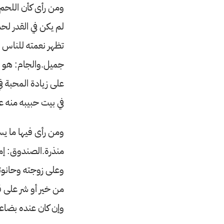
ومن رأى كأن اللحم 
لم يكن في القدر لحم
تظهر نعمته للناس 
جميل.والجام: هو ح
على زيادة المحبة ف
في بيت حبيبه منه ع
ومن رأى فيها ما ي
منذرة.الصندوق: إمرأ
وعلى زوجته وحانوته
من خير أو شر على قد
وإن كان عنده بضاع