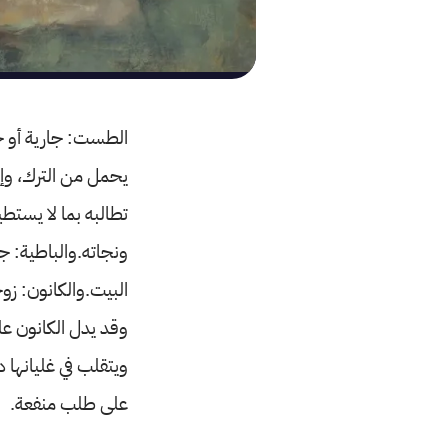
الطست: جارية أو خ
يحمل من الترك، وإ
تطالبه بما لا يستط
ونجاته.والباطية: جا
البيت.والكانون: زو
وقد يدل الكانون على
ويتقلب في غليانها د
على طلب منفعة.