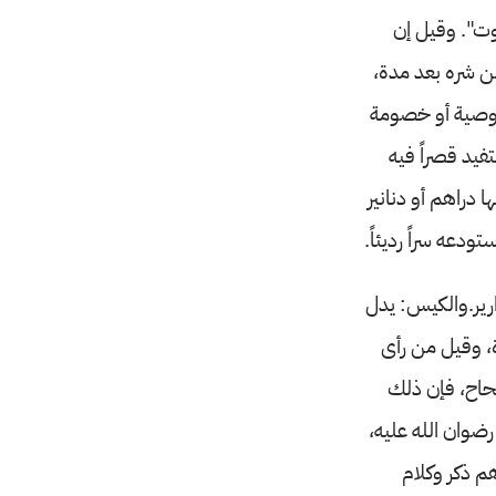
بوت". وقيل إن
ن شره بعد مدة،
ي وصية أو خصومة
فيد قصراً فيه
 دراهم أو دنانير
تودعه سراً رديئاً.
ارير.والكيس: يدل
، وقيل من رأى
حاح، فإن ذلك
رضوان الله عليه،
م ذكر وكلام