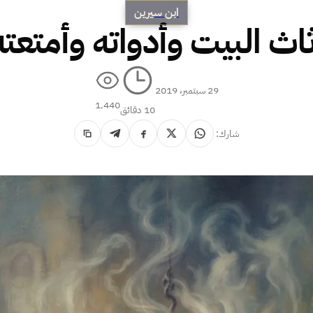
ابن سيرين
ثاث البيت وأدواته وأمتعته
29 سبتمبر، 2019
1٬440
10 دقائق
شارك: