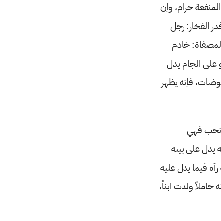
المنفعة حرام، وإن
قدر الفخار: رجل
المصفاة: خادم
 على الجام يدل
موضات، فإنه يظهر
ستحب فهي
ه يدل على بيته
آه فيما يدل عليه
املاً ولدت ابناً،