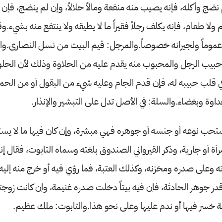
نضج وأكله، فإنه يصيب منه منفعة ومالاً حلالاً، وإن لم ينضج، فإن 
 ولا طعام، فإنه يكلف رجلاً فقيراً ما لا يطيقه ولا ينتفع منه بشيء.و
عموماً ولجيرانه خصوصاً.والمرجل: قيم البيت من نسل النصارى.و
بيب الرجل والمحبوب منه يقدم عليه من الحلاوة وذلك لأن الحلو
ي قلب حبيبه له، فإن قدم الجام وعليه شيء من البقول أو من الح
داوة وبغضاء.والسلة: في الأصل تدل على التبشير والإنذار.
ستحب نوعه أو جنسه أو جوهره فهي مبشرة، وإن كان فيها ما لا ي
ة أو جارية، وذكر القيرواني الصندوق بلغته وسماه التابوت، فقال إن
 وعلى صدره ومخزنه، وكذلك العتبة، فما رؤي فيه أو خرج منه إليه ر
ر جوهر الحادثة، فإن فيه بيتاً دخلت صدره غنيمة، وإن كانت زوجته ح
ة خسر فيها أو ندم عليها وعلى نحو هذا.والتابوت: ملك عظيم.