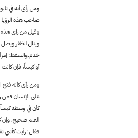
ومن رأى أنه في تابوت
صاحب هذه الرؤيا خ
وقيل من رأى هذه ال
وينال الظفر ويصل إل
خدم.والسفط: إمرأة 
أو كيساً، فإن كانت ا
ومن رأى كأنه فتح ال
على الإنسان فمن ر
كأن في وسطه كيساً
العلم صحيح، وإن كان
فقال: رأيت كأنني ن