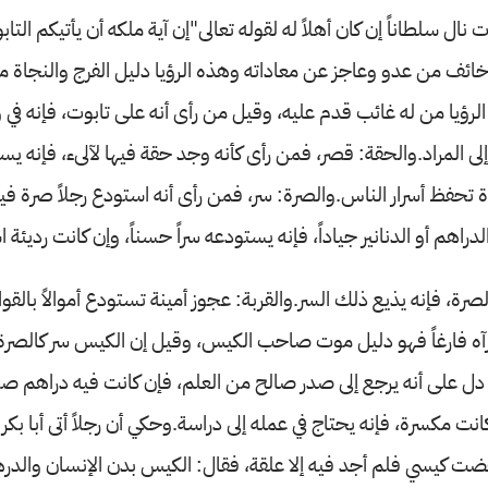
 نال سلطاناً إن كان أهلاً له لقوله تعالى"إن آية ملكه أن يأتيكم التا
ائف من عدو وعاجز عن معاداته وهذه الرؤيا دليل الفرج والنجاة م
رؤيا من له غائب قدم عليه، وقيل من رأى أنه على تابوت، فإنه ف
ى المراد.والحقة: قصر، فمن رأى كأنه وجد حقة فيها لآلىء، فإنه يست
تحفظ أسرار الناس.والصرة: سر، فمن رأى أنه استودع رجلاً صرة فيها
لدراهم أو الدنانير جياداً، فإنه يستودعه سراً حسناً، وإن كانت رديئة اس
صرة، فإنه يذيع ذلك السر.والقربة: عجوز أمينة تستودع أموالاً بالقو
آه فارغاً فهو دليل موت صاحب الكيس، وقيل إن الكيس سر كالصرة
 دل على أنه يرجع إلى صدر صالح من العلم، فإن كانت فيه دراهم ص
ت مكسرة، فإنه يحتاج في عمله إلى دراسة.وحكي أن رجلاً أتى أبا بكر 
فضت كيسي فلم أجد فيه إلا علقة، فقال: الكيس بدن الإنسان والدره