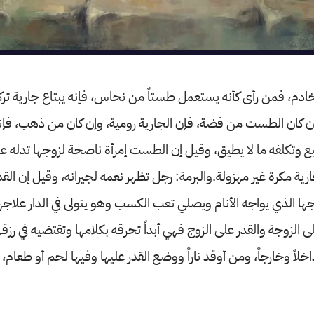
ادم، فمن رأى كأنه يستعمل طستاً من نحاس، فإنه يبتاع جارية ترك
ن كان الطست من فضة، فإن الجارية رومية، وإن كان من ذهب، فإنه
يع وتكلفه ما لا يطيق، وقيل إن الطست إمرأة ناصحة لزوجها تدله 
رية مكرة غير مهزولة.والبرمة: رجل تظهر نعمه لجيرانه، وقيل إن القد
جها الذي يواجه الأنام ويصلي تعب الكسب وهو يتولى في الدار علاج
 الزوجة والقدر على الزوج فهي أبداً تحرقه بكلامها وتقتضيه في رزق
اخلاً وخارجاً، ومن أوقد ناراً ووضع القدر عليها وفيها لحم أو طعام، 